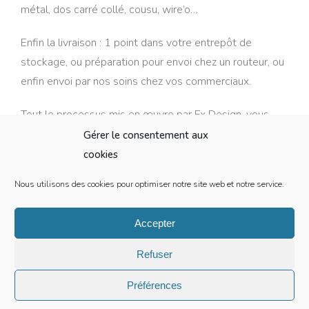
métal, dos carré collé, cousu, wire’o…
Enfin la livraison : 1 point dans votre entrepôt de
stockage, ou préparation pour envoi chez un routeur, ou
enfin envoi par nos soins chez vos commerciaux.
Tout le processus mis en œuvre par Fx Design, vous
permet ainsi une tranquillité d’esprit, un gain de temps
Gérer le consentement aux
pour vos clients et la certitude d’une réalisation au
cookies
meilleur rapport qualité prix et le respect des délais.
Nous utilisons des cookies pour optimiser notre site web et notre service.
Les derniers articles de notre blog sur
Accepter
les techniques d'impression
Refuser
Préférences
Quel est le principe du Inline Cold