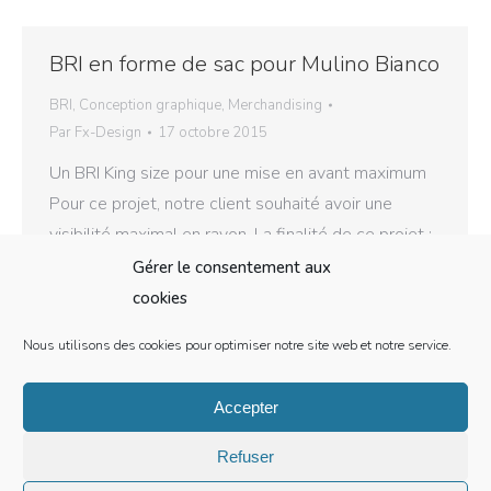
BRI en forme de sac pour Mulino Bianco
BRI
,
Conception graphique
,
Merchandising
Par
Fx-Design
17 octobre 2015
Un BRI King size pour une mise en avant maximum
Pour ce projet, notre client souhaité avoir une
visibilité maximal en rayon. La finalité de ce projet :
un format A4 avec une hanse façon sac pour une
Gérer le consentement aux
prise en main facile du consommateur. Ce BRI
cookies
s’accompagnerait idéalement d’un échantillon
Nous utilisons des cookies pour optimiser notre site web et notre service.
produit et d’un sac personnalisé…
Accepter
Refuser