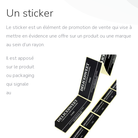
Un sticker
Le sticker est un élément de promotion de vente qui vise à
mettre en évidence une offre sur un produit ou une marque
au sein d’un rayon.
Il est apposé
sur le produit
ou packaging
qui signale
au