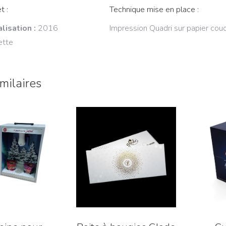
t :
Technique mise en place :
lisation :
2016
Impression Quadri sur papier cou
ette
imilaires