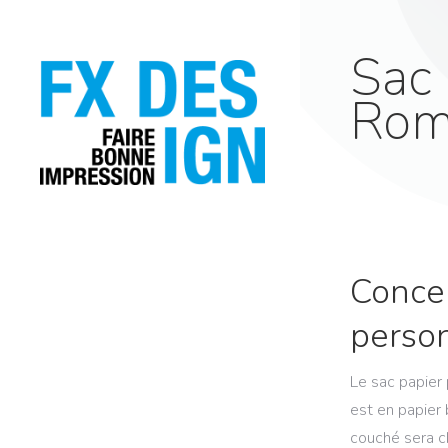
Sac 
Rom
Conce
perso
Le sac papier 
est en papier
couché sera ch