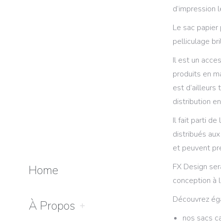
d’impression 
Le sac papier 
pelliculage br
Il est un acce
produits en ma
est d’ailleur
distribution e
Il fait parti d
distribués aux
et peuvent pre
FX Design sera
Home
conception à l
Découvrez ég
À Propos
nos sacs c