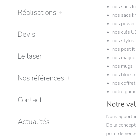
nos sacs l
Réalisations
nos sacs kr
nos power
nos clés U
Devis
nos stylos
nos post it
Le laser
nos magne
nos mugs
nos blocs 
Nos références
nos coffre
notre gamm
Contact
Notre val
Nous apporton
Actualités
De la conceptio
point de vente