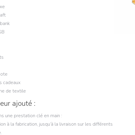
uxe
aft
 bank
SB
ts
note
ts cadeaux
e de textile
eur ajouté :
s une prestation clé en main :
n à la fabrication, jusqu’à la livraison sur les différents
.