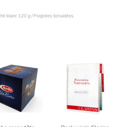
ché blanc 120 g / Poignées torsadées